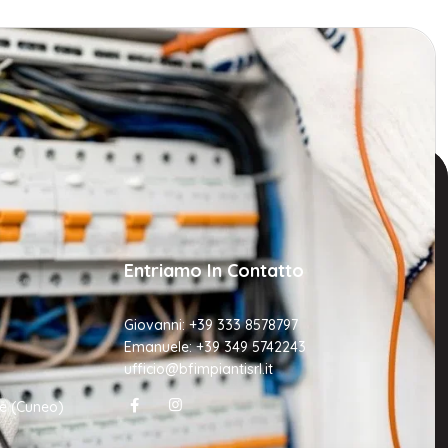
Entriamo In Contatto
Giovanni:
+39 333 8578797
Emanuele:
+39 349 5742243
ufficio@bfimpiantisrl.it
ne (Cuneo)