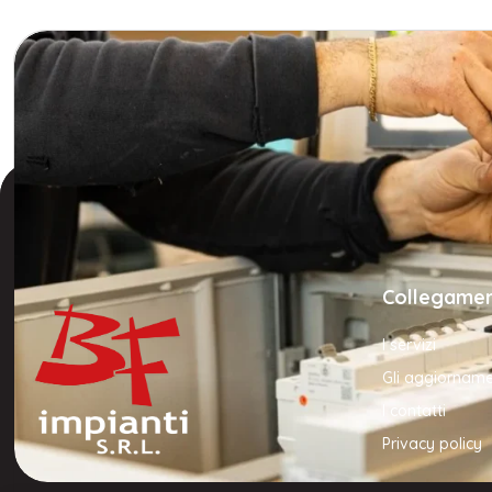
Collegamen
I servizi
Gli aggiorname
I contatti
Privacy policy