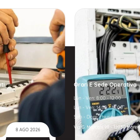
ti
Orari E Sede Operativa
Lun - Ven: 8:00 - 12:00
Lun - Ven: 14:00 - 18:00
nti
Sab - Dom: chiuso
Via G. Marconi 98 - 12030 Mare
8 AGO 2026