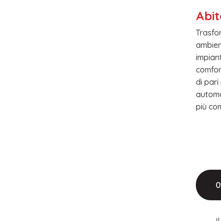
Abit
Trasfo
ambien
impian
comfor
di par
automaz
più co
0
I