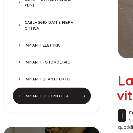
FUMI
CABLAGGIO DATI E FIBRA
OTTICA
IMPIANTI ELETTRICI
IMPIANTI FOTOVOLTAICI
L
IMPIANTI DI ANTIFURTO
v
i
IMPIANTI DI DOMOTICA
Immaginate di poter controllare luci, tapparelle, climatizzazione e sicurezza della vostra abitazione con un semplice tocco
s
quotid