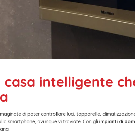
a
c
a
s
a
i
n
t
e
l
l
i
g
e
n
t
e
c
h
t
a
ullo smartphone, ovunque vi troviate. Con gli
impianti di dom
iana.