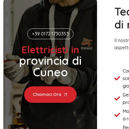
Te
di
+39 0172 1730353
Il nos
Elettricisti in
aspett
provincia di
Cuneo
Con
sc
gi
Chiamaci Ora
Ge
pr
Mon
a r
Re