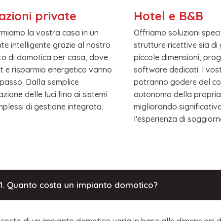
azioni private
Hotel e B&B
rmiamo la vostra casa in un
Offriamo soluzioni speci
te intelligente grazie al nostro
strutture ricettive sia di
to di domotica per casa, dove
piccole dimensioni, prog
t e risparmio energetico vanno
software dedicati. I vost
i passo. Dalla semplice
potranno godere del co
ione delle luci fino ai sistemi
autonomo della propria
mplessi di gestione integrata.
migliorando significati
l'esperienza di soggiorn
1. Quanto costa un impianto domotico?
l costo di un impianto domotico varia in base alle dimensioni d