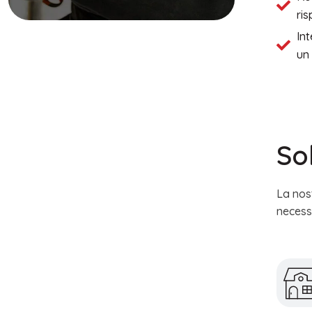
ri
Int
un
So
La nos
necess