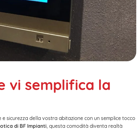
e
v
i
s
e
m
p
l
i
f
i
c
a
l
a
otica di BF Impianti
, questa comodità diventa realtà