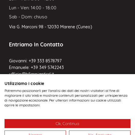
Lun - Ven: 14:00 - 18:00
Sab - Dom: chiuso
Via G. Marconi 98 - 12030 Marene (Cuneo)
Entriamo In Contatto
Giovanni:
+39 333 8578797
Emanuele:
+39 349 5742243
ufficio@bfimpiantisrl.it
Utilizziamo i cookie
Potremmo posizionarli per l'analisi dei dati dei nostri visitatori al fine di
migliorare il sito Web e mostrare contenuti personalizzati per un'esperienza
di navigazione eccezionale. Per ulteriori informazioni sui cookie utilizzati
aprire le impostazioni.
© BF Impianti Srl - Via Marconi, 98 _ 12030
Ok, Continua
Marene CN - P.IVA 03396260048 - Pec:
barbierifissore.impianti@pec.confartigianato.it -
Negare
No, Aggiusta