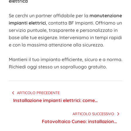
elettrica
Se cerchi un partner affidabile per la
manutenzione
impianti elettrici
, contatta BF Impianti. Offriamo un
servizio puntuale, trasparente e personalizzato in
base alle tue esigenze. Interveniamo in tempi rapidi
e con la massima attenzione alla sicurezza.
Mantieni il tuo impianto efficiente, sicuro e a norma.
Richiedi oggi stesso un sopralluogo gratuito.
Navigazione
ARTICOLO PRECEDENTE
articoli
Installazione impianti elettrici: come
lavoriamo in BF Impianti
ARTICOLO SUCCESSIVO
Fotovoltaico Cuneo: installazione,
realizzazione e manutenzione in tutta la