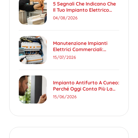
5 Segnali Che Indicano Che
Il Tuo Impianto Elettrico
Aziendale Ha Bisogno Di Un
04/08/2026
Controllo
Manutenzione Impianti
Elettrici Commerciali:
Evitare I Problemi Prima
15/07/2026
Che Fermino La Tua Attività
Impianto Antifurto A Cuneo:
Perché Oggi Conta Più La
Prevenzione Che L’allarme
15/06/2026